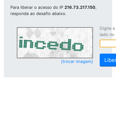
Para liberar o acesso
do IP
216.73.217.150
,
responda ao desafio abaixo.
Digite 
lado no
[trocar imagem]