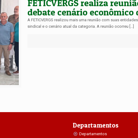
FETICVERGS realiza reunião
debate cenário econômico d
A FETICVERGS realizou mais uma reunião com suas entidades 
sindical e o cenário atual da categoria. A reunião ocorreu […]
Departamentos
Departamentos